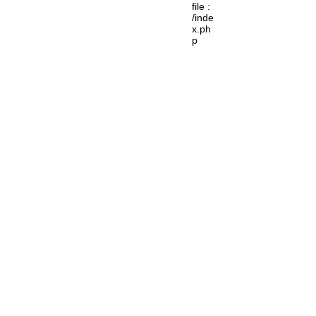
file :
/inde
x.ph
p