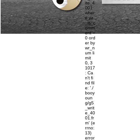
ite_4
001
wher
e wr
_is_c
omm
ent =
0 ord
er by
wr_n
um li
mit
0, 3
1017
: Ca
n't fi
nd fil
e: './
booy
oun
g/g5
_writ
e_40
01.fr
m' (e
rrno:
13)
error