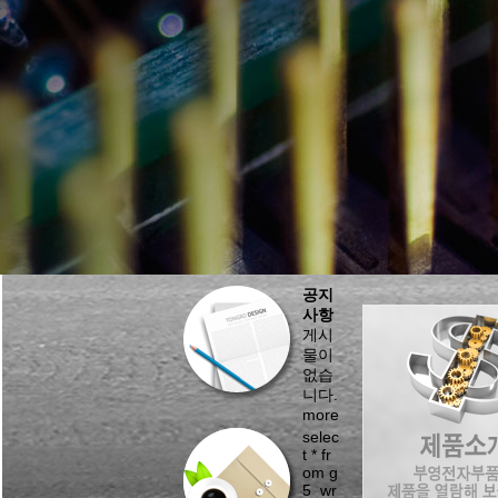
공지
사항
게시
물이
없습
니다.
more
selec
t * fr
om g
5_wr