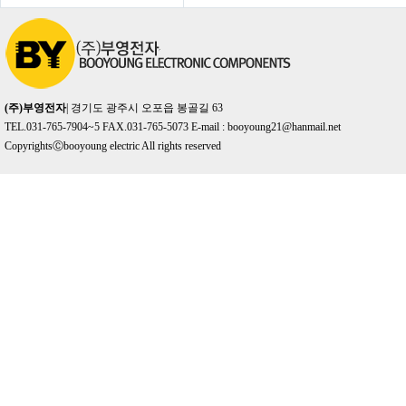
(주)부영전자
| 경기도 광주시 오포읍 봉골길 63
TEL.031-765-7904~5 FAX.031-765-5073 E-mail :
booyoung21@hanmail.net
CopyrightsⒸbooyoung electric All rights reserved