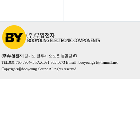
(주)부영전자
| 경기도 광주시 오포읍 봉골길 63
TEL.031-765-7904~5 FAX.031-765-5073 E-mail :
booyoung21@hanmail.net
CopyrightsⒸbooyoung electric All rights reserved